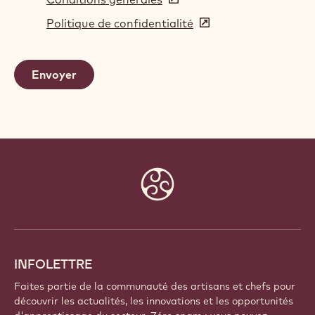
in
Politique de confidentialité
(opens
a
in
new
a
window)
new
window)
Website
info
INFOLETTRE
Faites partie de la communauté des artisans et chefs pour
découvrir les actualités, les innovations et les opportunités