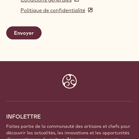
in
Politique de confidentialité
(opens
a
in
new
a
window)
new
window)
Website
info
INFOLETTRE
Faites partie de la communauté des artisans et chefs pour
découvrir les actualités, les innovations et les opportunités