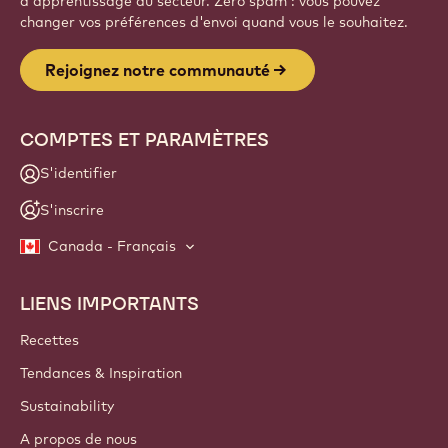
d'apprentissage du secteur. Zéro spam : vous pouvez
changer vos préférences d'envoi quand vous le souhaitez.
Rejoignez notre communauté
COMPTES ET PARAMÈTRES
S'identifier
S'inscrire
Canada - Français
LIENS IMPORTANTS
Footer
Callebaut
Recettes
Tendances & Inspiration
Sustainability
A propos de nous