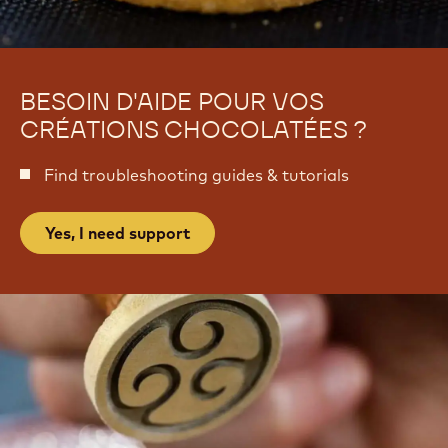
r
i
o
d
i
e
d
s
e
BESOIN D'AIDE POUR VOS
s
CRÉATIONS CHOCOLATÉES ?
Find troubleshooting guides & tutorials
Yes, I need support