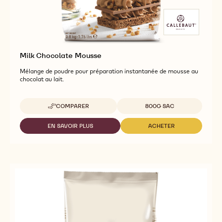
Milk Chocolate Mousse
Mélange de poudre pour préparation instantanée de mousse au
chocolat au lait.
Tailles disponibles
COMPARER
800G SAC
-
MILK
CHOCOLATE
EN SAVOIR PLUS
ACHETER
-
-
MOUSSE
MILK
MILK
CHOCOLATE
CHOCOLATE
MOUSSE
MOUSSE