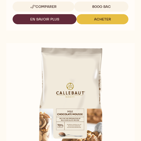
Tailles disponibles
COMPARER
800G SAC
-
DARK
CHOCOLATE
EN SAVOIR PLUS
ACHETER
-
-
MOUSSE
DARK
DARK
CHOCOLATE
CHOCOLATE
MOUSSE
MOUSSE