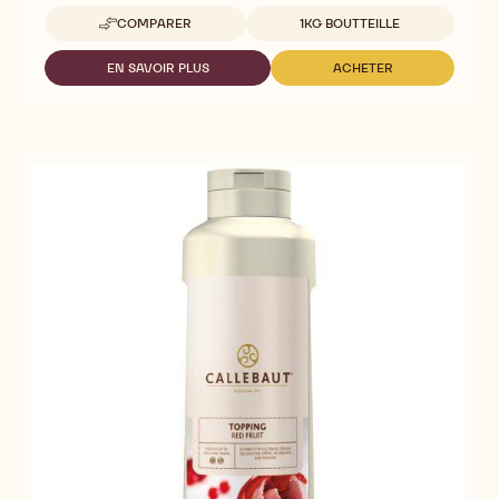
Tailles disponibles
COMPARER
1KG BOUTTEILLE
-
DARK
CHOCOLATE
EN SAVOIR PLUS
ACHETER
-
-
FLAVOUR
DARK
DARK
TOPPING
CHOCOLATE
CHOCOLATE
FLAVOUR
FLAVOUR
TOPPING
TOPPING