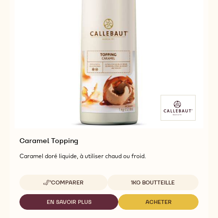
Caramel Topping
Caramel doré liquide, à utiliser chaud ou froid.
Tailles disponibles
COMPARER
1KG BOUTTEILLE
-
CARAMEL
TOPPING
EN SAVOIR PLUS
ACHETER
-
-
CARAMEL
CARAMEL