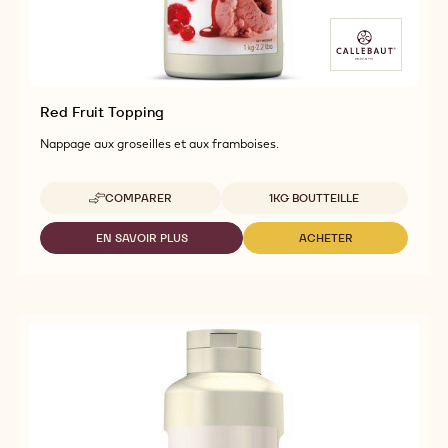
Red Fruit Topping
Nappage aux groseilles et aux framboises.
Tailles disponibles
COMPARER
1KG BOUTTEILLE
-
RED
FRUIT
EN SAVOIR PLUS
ACHETER
-
-
TOPPING
RED
RED
FRUIT
FRUIT
TOPPING
TOPPING