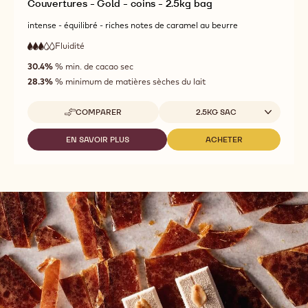
Couvertures - Gold - coins - 2.5kg bag
intense - équilibré - riches notes de caramel au beurre
Fluidité
:
3
3
fluidité
out
30.4%
% min. de cacao sec
moyenne
of
28.3%
% minimum de matières sèches du lait
5
Tailles disponibles
COMPARER
2.5KG SAC
-
COUVERTURES
-
EN SAVOIR PLUS
ACHETER
-
-
GOLD
COUVERTURES
COUVERTURES
-
-
-
COINS
GOLD
GOLD
-
-
-
2.5KG
COINS
COINS
BAG
-
-
2.5KG
2.5KG
BAG
BAG