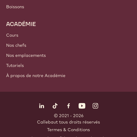
Boissons
ACADÉMIE
Cours
Nos chefs
Nos emplacements
Tutoriels
À propos de notre Académie
Suivez-nous
LinkedIn
TikTok
Opens in a new window.
Opens in a new window.
Facebook
YouTube
Opens in a new window
Instagram
Opens in a new w
Opens in
© 2021 - 2026
Callebaut
.
tous droits réservés
Footer
Termes & Conditions
-