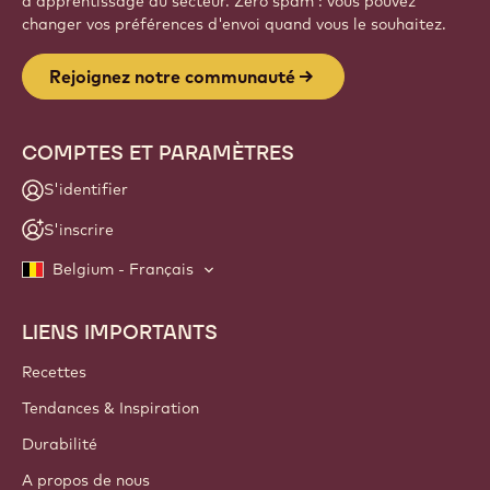
d'apprentissage du secteur. Zéro spam : vous pouvez
changer vos préférences d'envoi quand vous le souhaitez.
Rejoignez notre communauté
COMPTES ET PARAMÈTRES
S'identifier
S'inscrire
Belgium - Français
LIENS IMPORTANTS
Footer
Callebaut
Recettes
Tendances & Inspiration
Durabilité
A propos de nous