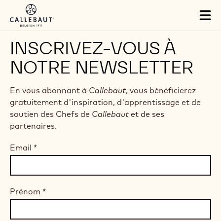
Skip to main content
Tog
mai
nav
INSCRIVEZ-VOUS À
NOTRE NEWSLETTER
En vous abonnant à
Callebaut
, vous bénéficierez
gratuitement d'inspiration, d'apprentissage et de
soutien des Chefs de
Callebaut
et de ses
partenaires.
Email
*
Prénom
*