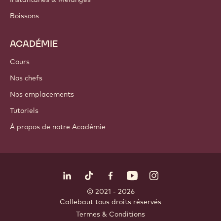
Boissons
ACADÉMIE
Cours
Nos chefs
Nos emplacements
Tutoriels
À propos de notre Académie
Suivez-nous
LinkedIn
TikTok
Opens in a new window.
Opens in a new window.
Facebook
YouTube
Opens in a new window
Instagram
Opens in a new w
Opens in
© 2021 - 2026
Callebaut
.
tous droits réservés
Footer
Termes & Conditions