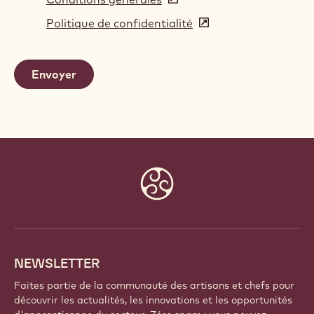
in
Politique de confidentialité
(opens
a
in
new
a
window)
new
window)
Website
info
NEWSLETTER
Faites partie de la communauté des artisans et chefs pour
découvrir les actualités, les innovations et les opportunités