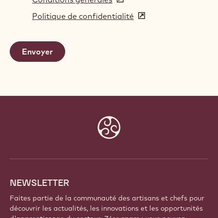
in
Politique de confidentialité
(opens
a
in
new
a
window)
new
window)
Website
info
NEWSLETTER
Faites partie de la communauté des artisans et chefs pour
découvrir les actualités, les innovations et les opportunités