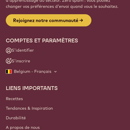
d'apprentissage du secteur. Zéro spam : vous pouvez
changer vos préférences d'envoi quand vous le souhaitez.
Rejoignez notre communauté
COMPTES ET PARAMÈTRES
S'identifier
S'inscrire
Belgium - Français
LIENS IMPORTANTS
Footer
Callebaut
Recettes
Tendances & Inspiration
Durabilité
A propos de nous