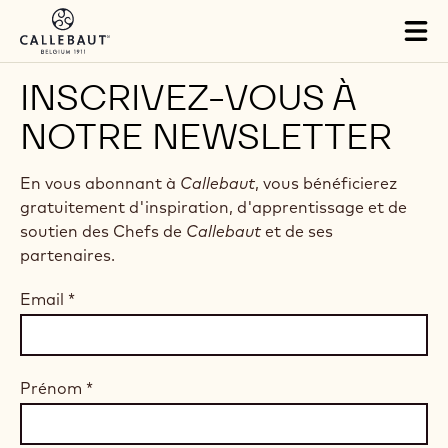
Skip to main content
Tog
mai
nav
INSCRIVEZ-VOUS À
NOTRE NEWSLETTER
En vous abonnant à
Callebaut
, vous bénéficierez
gratuitement d'inspiration, d'apprentissage et de
soutien des Chefs de
Callebaut
et de ses
partenaires.
Email
*
Prénom
*