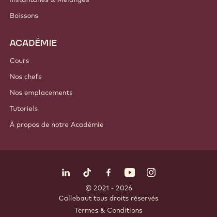
Boissons
ACADÉMIE
Cours
Nos chefs
Nos emplacements
Tutoriels
À propos de notre Académie
Suivez-nous
LinkedIn
TikTok
Opens in a new window.
Opens in a new window.
Facebook
YouTube
Opens in a new window
Instagram
Opens in a new w
Opens in
© 2021 - 2026
Callebaut
.
tous droits réservés
Footer
Termes & Conditions