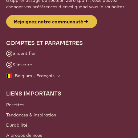
d'apprentissage du secteur. Zéro spam : vous pouvez
changer vos préférences d'envoi quand vous le souhaitez.
Rejoignez notre communauté
COMPTES ET PARAMÈTRES
S'identifier
S'inscrire
Belgium - Français
LIENS IMPORTANTS
Footer
Callebaut
Recettes
Tendances & Inspiration
Durabilité
A propos de nous