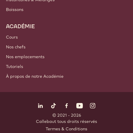
Boissons
ACADÉMIE
Cours
Nos chefs
Nos emplacements
Tutoriels
À propos de notre Académie
Suivez-nous
LinkedIn
TikTok
Opens in a new window.
Opens in a new window.
Facebook
YouTube
Opens in a new window
Instagram
Opens in a new w
Opens in
© 2021 - 2026
Callebaut
.
tous droits réservés
Footer
Termes & Conditions