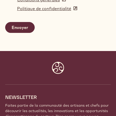
in
Politique de confidentialité
(opens
a
in
new
a
window)
new
window)
Website
info
NEWSLETTER
Faites partie de la communauté des artisans et chefs pour
découvrir les actualités, les innovations et les opportunités