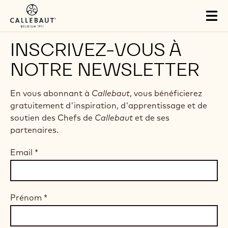
Skip to main content
Tog
mai
nav
INSCRIVEZ-VOUS À
NOTRE NEWSLETTER
En vous abonnant à
Callebaut
, vous bénéficierez
gratuitement d'inspiration, d'apprentissage et de
soutien des Chefs de
Callebaut
et de ses
partenaires.
Email
*
Prénom
*