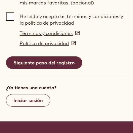
mis marcas favoritas. (opcional)
He leído y acepto os términos y condiciones y
la política de privacidad
Términos y condiciones
(opens
in
Política de privacidad
(opens
a
in
new
a
window)
new
window)
¿Ya tienes una cuenta?
Iniciar sesión