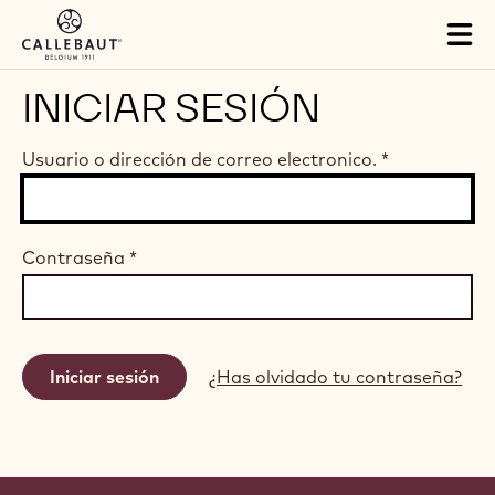
Skip to main content
Tog
mai
nav
INICIAR SESIÓN
Usuario o dirección de correo electronico.
*
Contraseña
*
¿Has olvidado tu contraseña?