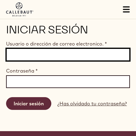
Skip to main content
Tog
mai
nav
INICIAR SESIÓN
Usuario o dirección de correo electronico.
*
Contraseña
*
¿Has olvidado tu contraseña?