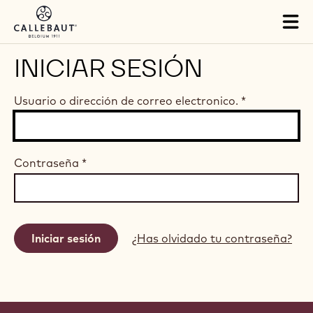
Skip to main content
Tog
mai
nav
INICIAR SESIÓN
Usuario o dirección de correo electronico.
*
Contraseña
*
¿Has olvidado tu contraseña?