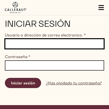
Skip to main content
Tog
mai
nav
INICIAR SESIÓN
Usuario o dirección de correo electronico.
*
Contraseña
*
¿Has olvidado tu contraseña?