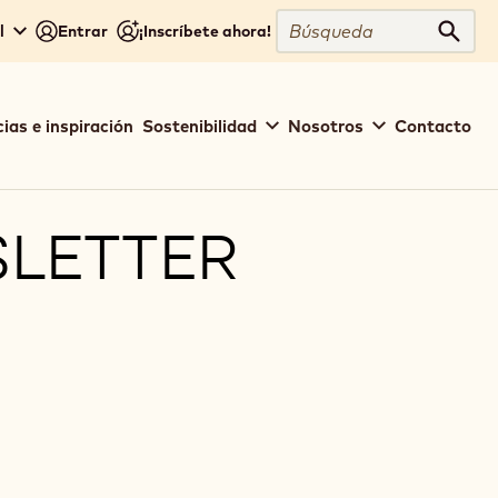
Búsqueda
l
Entrar
¡Inscríbete ahora!
Búsq
ias e inspiración
Sostenibilidad
Nosotros
Contacto
SLETTER