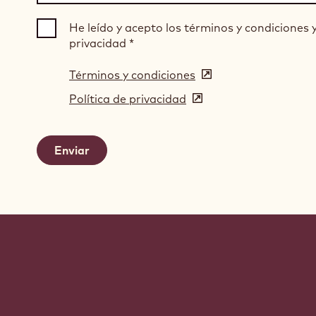
He leído y acepto los términos y condiciones y 
privacidad
*
Términos y condiciones
(opens
in
Política de privacidad
(opens
a
in
new
a
window)
new
window)
Website
info