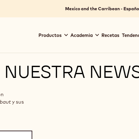
Mexico and the Carribean - Españo
Main
Productos
Academia
Recetas
Tendenc
navigation
Callebaut
A NUESTRA NEW
ón
ebaut
y sus