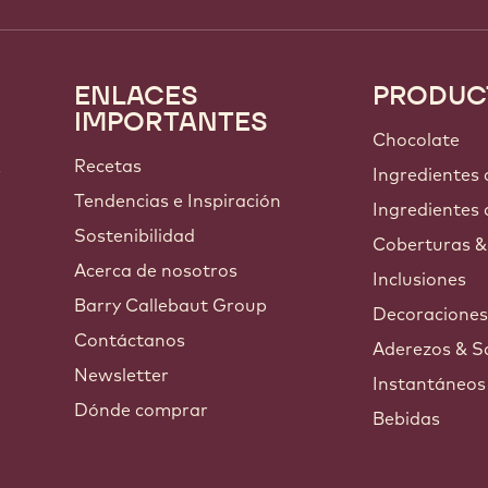
ENLACES
PRODUC
Footer
IMPORTANTES
Callebaut
Chocolate
Recetas
s
Ingredientes
Tendencias e Inspiración
Ingredientes 
Sostenibilidad
Coberturas &
Acerca de nosotros
Inclusiones
Barry Callebaut Group
Decoracione
Contáctanos
Aderezos & S
Newsletter
Instantáneos
Dónde comprar
Bebidas