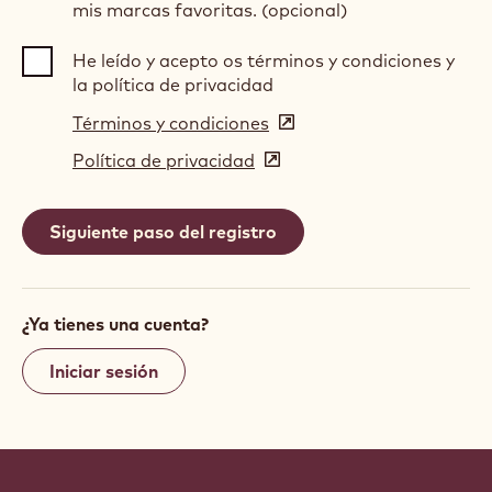
mis marcas favoritas. (opcional)
He leído y acepto os términos y condiciones y
la política de privacidad
Términos y condiciones
(opens
in
Política de privacidad
(opens
a
in
new
a
window)
new
window)
¿Ya tienes una cuenta?
Iniciar sesión