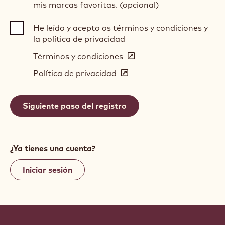
mis marcas favoritas. (opcional)
He leído y acepto os términos y condiciones y
la política de privacidad
Términos y condiciones
(opens
in
Política de privacidad
(opens
a
in
new
a
window)
new
window)
¿Ya tienes una cuenta?
Iniciar sesión