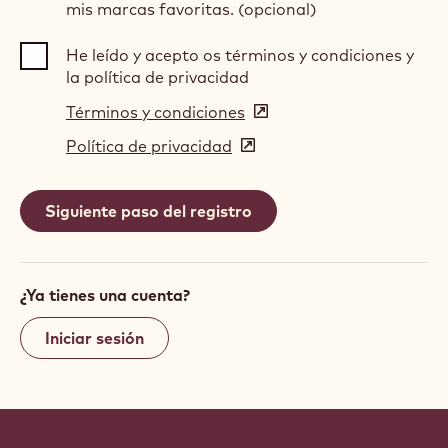
mis marcas favoritas. (opcional)
He leído y acepto os términos y condiciones y
la política de privacidad
Términos y condiciones
(opens
in
Política de privacidad
(opens
a
in
new
a
window)
new
window)
¿Ya tienes una cuenta?
Iniciar sesión