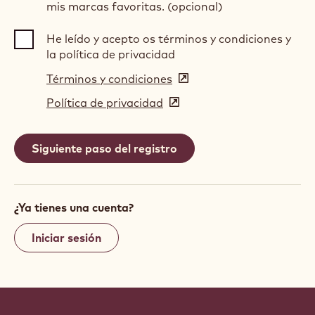
mis marcas favoritas. (opcional)
He leído y acepto os términos y condiciones y
la política de privacidad
Términos y condiciones
(opens
in
Política de privacidad
(opens
a
in
new
a
window)
new
window)
¿Ya tienes una cuenta?
Iniciar sesión