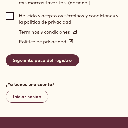
mis marcas favoritas. (opcional)
He leído y acepto os términos y condiciones y
la política de privacidad
Términos y condiciones
(opens
in
Política de privacidad
(opens
a
in
new
a
window)
new
window)
¿Ya tienes una cuenta?
Iniciar sesión