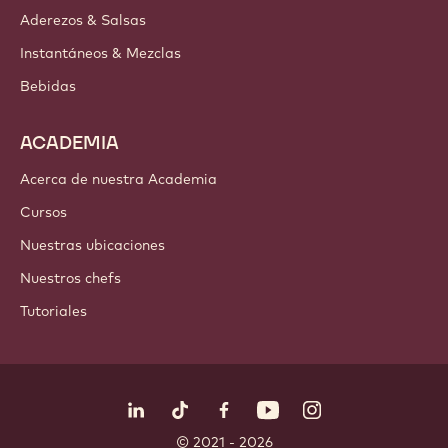
Aderezos & Salsas
Instantáneos & Mezclas
Bebidas
ACADEMIA
Acerca de nuestra Academia
Cursos
Nuestras ubicaciones
Nuestros chefs
Tutoriales
Síguenos
LinkedIn
TikTok
Opens in a new window.
Opens in a new window.
Facebook
YouTube
Opens in a new window
Instagram
Opens in a new w
Opens in
© 2021 - 2026