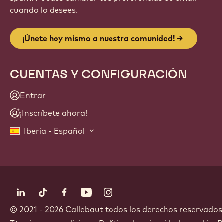
cuando lo desees.
¡Únete hoy mismo a nuestra comunidad!
CUENTAS Y CONFIGURACIÓN
Entrar
¡Inscríbete ahora!
Iberia - Español
Síguenos
LinkedIn
TikTok
Opens in a new window.
Facebook
Opens in a new window.
YouTube
Opens in a new window.
Instagram
Opens in a new window.
Opens in a new wi
© 2021 - 2026
Callebaut
.
todos los derechos reservados
Footer