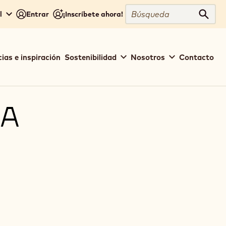
Búsqueda
l
Entrar
¡Inscríbete ahora!
Búsq
ias e inspiración
Sostenibilidad
Nosotros
Contacto
ÑA