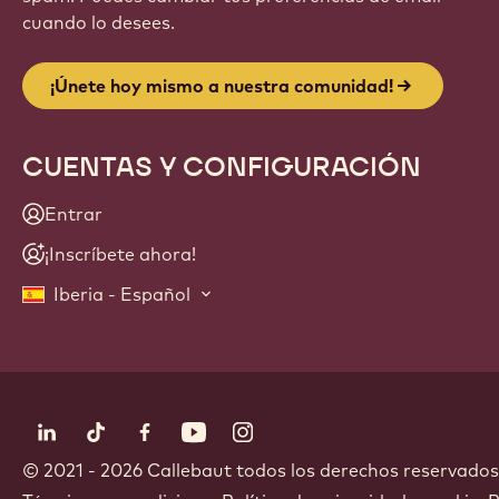
cuando lo desees.
¡Únete hoy mismo a nuestra comunidad!
CUENTAS Y CONFIGURACIÓN
Entrar
¡Inscríbete ahora!
Iberia - Español
Síguenos
LinkedIn
TikTok
Opens in a new window.
Facebook
Opens in a new window.
YouTube
Opens in a new window.
Instagram
Opens in a new window.
Opens in a new wi
© 2021 - 2026
Callebaut
.
todos los derechos reservados
Footer