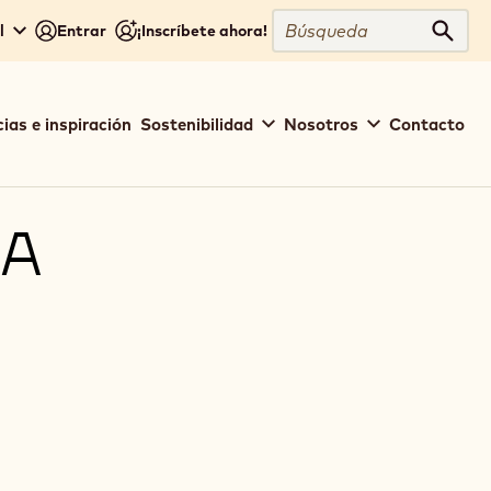
Búsqueda
l
Entrar
¡Inscríbete ahora!
Búsq
ias e inspiración
Sostenibilidad
Nosotros
Contacto
ÑA