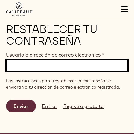
Skip to main content
Tog
mai
nav
RESTABLECER TU
CONTRASEÑA
Usuario o dirección de correo electronico
*
Las instrucciones para restablecer la contraseña se
enviarán a tu dirección de correo electrónico registrada.
Entrar
Registro gratuito