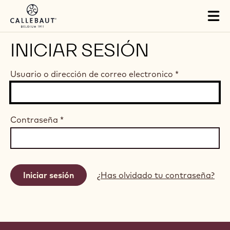
Skip to main content
Tog
mai
nav
INICIAR SESIÓN
Usuario o dirección de correo electronico
*
Contraseña
*
¿Has olvidado tu contraseña?