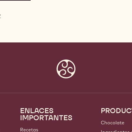
?
ENLACES
PRODUC
Footer
IMPORTANTES
Callebaut
Chocolate
Recetas
s