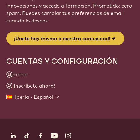
innovaciones y accede a formación. Prometido: cero
spam. Puedes cambiar tus preferencias de email
cuando lo desees.
¡Únete hoy mismo a nuestra comunidad!
CUENTAS Y CONFIGURACIÓN
Entrar
¡Inscríbete ahora!
Iberia - Español
Síguenos
LinkedIn
TikTok
Opens in a new window.
Facebook
Opens in a new window.
YouTube
Opens in a new window.
Instagram
Opens in a new window.
Opens in a new wi