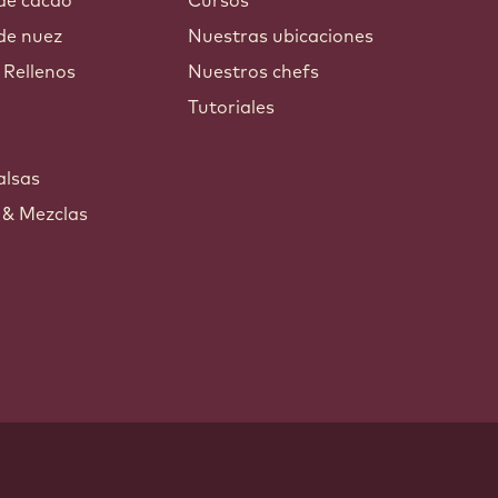
 de cacao
Cursos
de nuez
Nuestras ubicaciones
 Rellenos
Nuestros chefs
Tutoriales
s
alsas
 & Mezclas