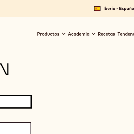
Iberia - Españo
Main
Productos
Academia
Recetas
Tendenc
navigation
Callebaut
ÓN