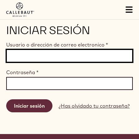
Skip to main content
Tog
mai
nav
INICIAR SESIÓN
Usuario o dirección de correo electronico
*
Contraseña
*
¿Has olvidado tu contraseña?