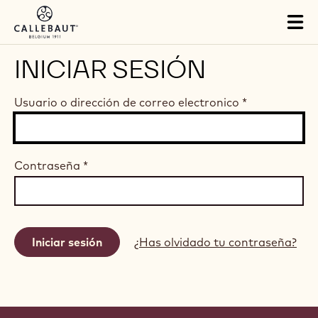
Skip to main content
Tog
mai
nav
INICIAR SESIÓN
Usuario o dirección de correo electronico
*
Contraseña
*
¿Has olvidado tu contraseña?