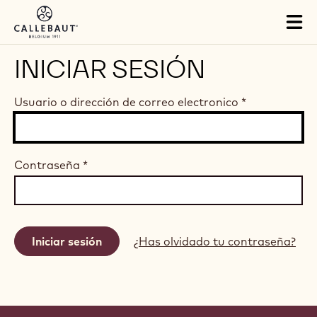
Skip to main content
Tog
mai
nav
INICIAR SESIÓN
Usuario o dirección de correo electronico
*
Contraseña
*
¿Has olvidado tu contraseña?