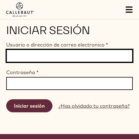
Skip to main content
Tog
mai
nav
INICIAR SESIÓN
Usuario o dirección de correo electronico
*
Contraseña
*
¿Has olvidado tu contraseña?