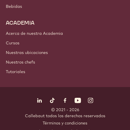
Bebidas
ACADEMIA
Acerca de nuestra Academia
Cursos
Nuestras ubicaciones
Nuestros chefs
Tutoriales
Síguenos
LinkedIn
TikTok
Opens in a new window.
Opens in a new window.
Facebook
YouTube
Opens in a new window
Instagram
Opens in a new w
Opens in
© 2021 - 2026
Callebaut
.
todos los derechos reservados
Footer
Términos y condiciones
-