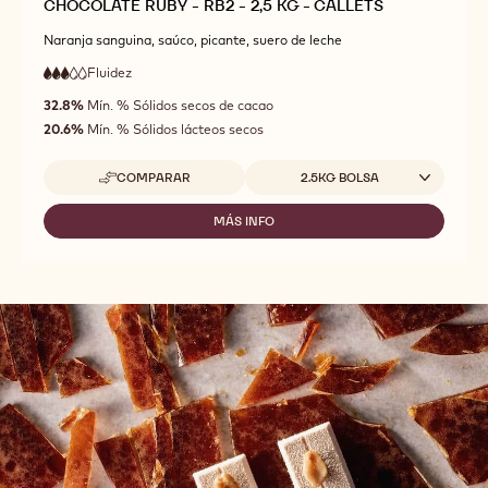
CHOCOLATE RUBY - RB2 - 2,5 KG - CALLETS
Naranja sanguina, saúco, picante, suero de leche
Fluidez
:
3
3
fluidez
out
32.8%
Mín. % Sólidos secos de cacao
media
of
20.6%
Mín. % Sólidos lácteos secos
5
Tamaños disponibles
COMPARAR
2.5KG BOLSA
-
CHOCOLATE
RUBY
MÁS INFO
-
-
CHOCOLATE
RB2
RUBY
-
-
2,5
RB2
KG
-
-
2,5
CALLETS
KG
-
CALLETS