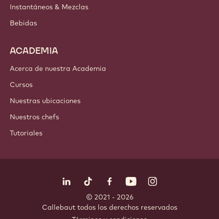
Instantáneos & Mezclas
Bebidas
ACADEMIA
Acerca de nuestra Academia
Cursos
Nuestras ubicaciones
Nuestros chefs
Tutoriales
Síguenos
LinkedIn
TikTok
Opens in a new window.
Opens in a new window.
Facebook
YouTube
Opens in a new window
Instagram
Opens in a new w
Opens in
© 2021 - 2026
Callebaut
.
todos los derechos reservados
Footer