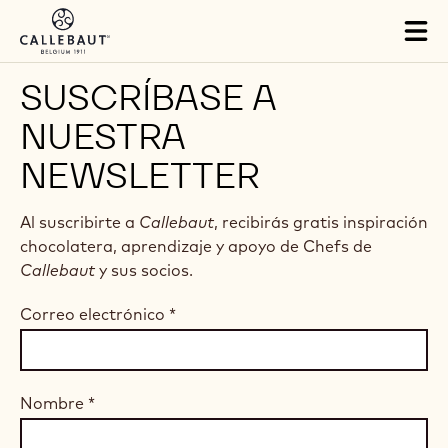
Skip to main content
Tog
mai
nav
SUSCRÍBASE A
NUESTRA
NEWSLETTER
Al suscribirte a
Callebaut
, recibirás gratis inspiración
chocolatera, aprendizaje y apoyo de Chefs de
Callebaut
y sus socios.
Correo electrónico
*
Nombre
*