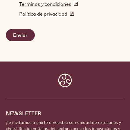
Términos y condiciones
(opens
in
Política de privacidad
(opens
a
in
new
a
window)
new
window)
Website
info
NEWSLETTER
¡Te invitamos a unirte a nuestra comunidad de artesanos y
chefs! Recibe noticias del sector, conoce las innovaciones y