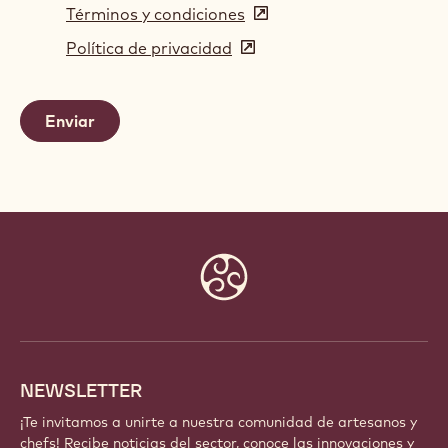
Términos y condiciones
(opens
in
Política de privacidad
(opens
a
in
new
a
window)
new
window)
Website
info
NEWSLETTER
¡Te invitamos a unirte a nuestra comunidad de artesanos y
chefs! Recibe noticias del sector, conoce las innovaciones y