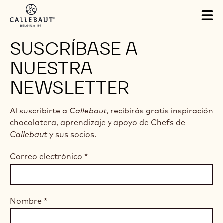
Skip to main content
Tog
mai
nav
SUSCRÍBASE A
NUESTRA
NEWSLETTER
Al suscribirte a
Callebaut
, recibirás gratis inspiración
chocolatera, aprendizaje y apoyo de Chefs de
Callebaut
y sus socios.
Correo electrónico
*
Nombre
*