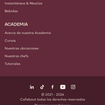
Instantáneos & Mezclas
Bebidas
ACADEMIA
Acerca de nuestra Academia
Cursos
Nuestras ubicaciones
Nuestros chefs
Tutoriales
Síguenos
LinkedIn
TikTok
Opens in a new window.
Opens in a new window.
Facebook
YouTube
Opens in a new window
Instagram
Opens in a new w
Opens in
© 2021 - 2026
Callebaut
.
todos los derechos reservados
Footer