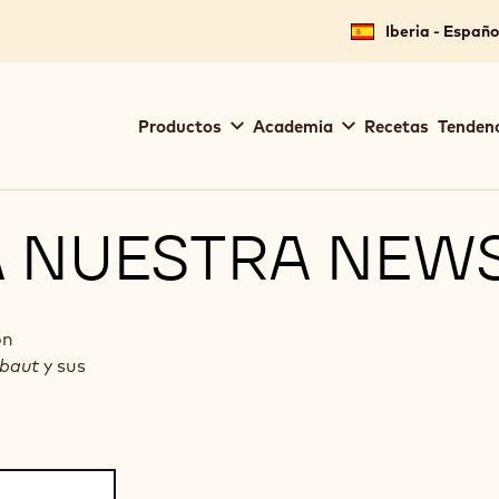
Iberia - Españo
Main
Productos
Academia
Recetas
Tendenc
navigation
Callebaut
A NUESTRA NEW
ón
ebaut
y sus