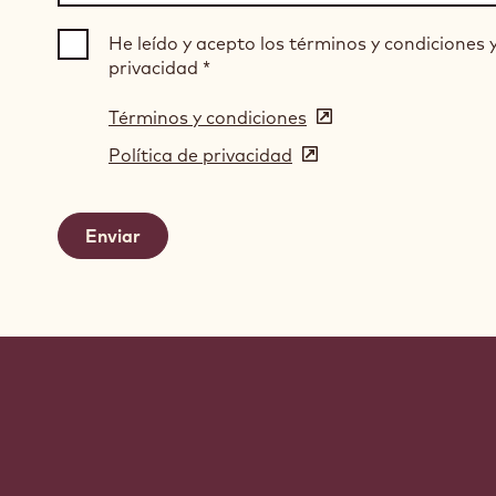
He leído y acepto los términos y condiciones y 
privacidad
*
Términos y condiciones
(opens
in
Política de privacidad
(opens
a
in
new
a
window)
new
window)
Website
info