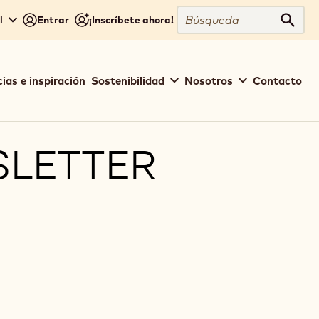
Búsqueda
l
Entrar
¡Inscríbete ahora!
Búsq
ias e inspiración
Sostenibilidad
Nosotros
Contacto
SLETTER