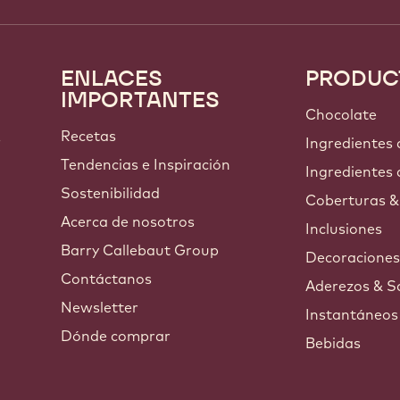
ENLACES
PRODUC
Footer
IMPORTANTES
Callebaut
Chocolate
Recetas
s
Ingredientes
Tendencias e Inspiración
Ingredientes 
Sostenibilidad
Coberturas &
Acerca de nosotros
Inclusiones
Barry Callebaut Group
Decoracione
Contáctanos
Aderezos & S
Newsletter
Instantáneos
Dónde comprar
Bebidas