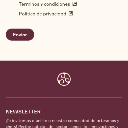
Términos y condiciones
(opens
in
Política de privacidad
(opens
a
in
new
a
window)
new
window)
Website
info
NEWSLETTER
¡Te invitamos a unirte a nuestra comunidad de artesanos y
chefs! Recibe noticias del sector, conoce las innovaciones y