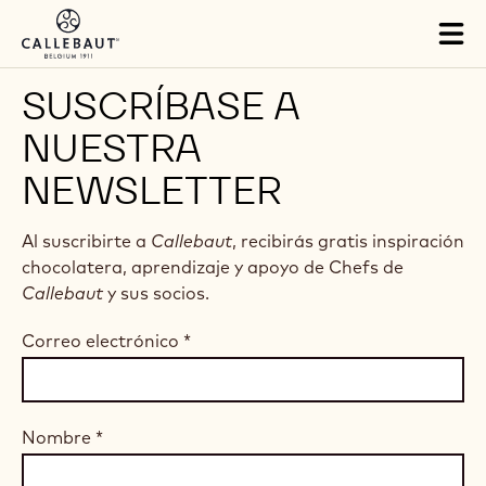
Skip to main content
Tog
mai
nav
SUSCRÍBASE A
NUESTRA
NEWSLETTER
Al suscribirte a
Callebaut
, recibirás gratis inspiración
chocolatera, aprendizaje y apoyo de Chefs de
Callebaut
y sus socios.
Correo electrónico
*
Nombre
*