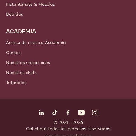
Instantáneos & Mezclas
Bebidas
ACADEMIA
Acerca de nuestra Academia
Cursos
Nuestras ubicaciones
Nuestros chefs
Tutoriales
Síguenos
LinkedIn
TikTok
Opens in a new window.
Opens in a new window.
Facebook
YouTube
Opens in a new window
Instagram
Opens in a new w
Opens in
© 2021 - 2026
Callebaut
.
todos los derechos reservados
Footer