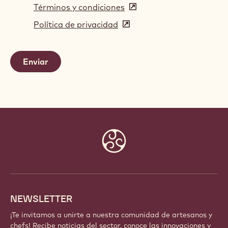
Términos y condiciones
(opens
in
Política de privacidad
(opens
a
in
new
a
window)
new
window)
Website
info
NEWSLETTER
¡Te invitamos a unirte a nuestra comunidad de artesanos y
chefs! Recibe noticias del sector, conoce las innovaciones y