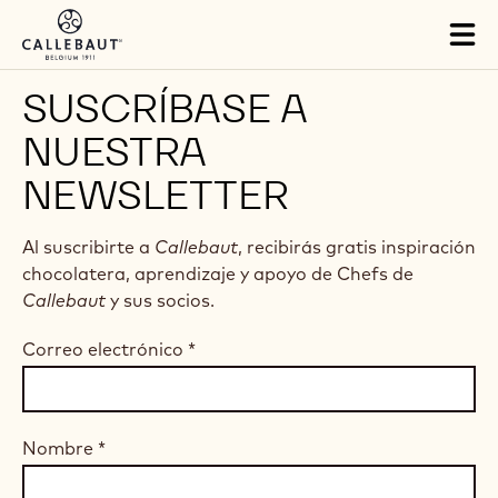
Skip to main content
Tog
mai
nav
SUSCRÍBASE A
NUESTRA
NEWSLETTER
Al suscribirte a
Callebaut
, recibirás gratis inspiración
chocolatera, aprendizaje y apoyo de Chefs de
Callebaut
y sus socios.
Correo electrónico
*
Nombre
*