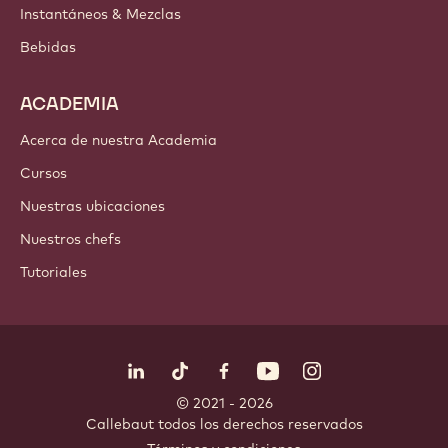
Instantáneos & Mezclas
Bebidas
ACADEMIA
Acerca de nuestra Academia
Cursos
Nuestras ubicaciones
Nuestros chefs
Tutoriales
Síguenos
LinkedIn
TikTok
Opens in a new window.
Opens in a new window.
Facebook
YouTube
Opens in a new window
Instagram
Opens in a new w
Opens in
© 2021 - 2026
Callebaut
.
todos los derechos reservados
Footer