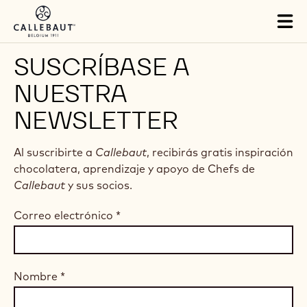
Skip to main content
Tog
mai
nav
SUSCRÍBASE A
NUESTRA
NEWSLETTER
Al suscribirte a
Callebaut
, recibirás gratis inspiración
chocolatera, aprendizaje y apoyo de Chefs de
Callebaut
y sus socios.
Correo electrónico
*
Nombre
*