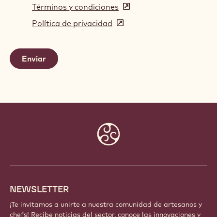
Términos y condiciones
(opens
in
Política de privacidad
(opens
a
in
new
a
window)
new
window)
Website
info
NEWSLETTER
¡Te invitamos a unirte a nuestra comunidad de artesanos y
chefs! Recibe noticias del sector, conoce las innovaciones y