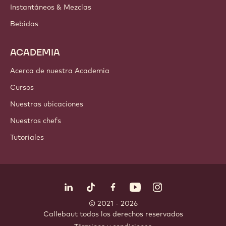
Instantáneos & Mezclas
Bebidas
ACADEMIA
Acerca de nuestra Academia
Cursos
Nuestras ubicaciones
Nuestros chefs
Tutoriales
Síguenos
LinkedIn
TikTok
Opens in a new window.
Opens in a new window.
Facebook
YouTube
Opens in a new window
Instagram
Opens in a new w
Opens in
© 2021 - 2026
Callebaut
.
todos los derechos reservados
Footer