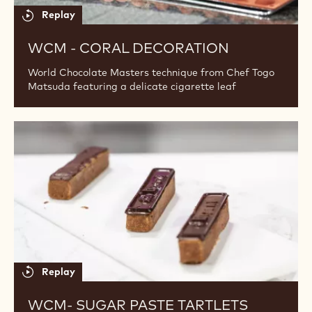
Replay
WCM - CORAL DECORATION
World Chocolate Masters technique from Chef Togo
Matsuda featuring a delicate cigarette leaf
WCM-
Sugar
paste
tartlets
Replay
WCM- SUGAR PASTE TARTLETS