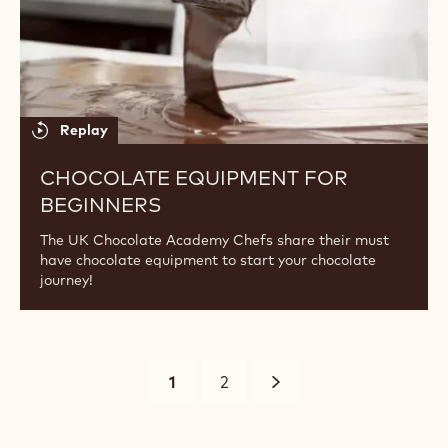
Replay
CHOCOLATE EQUIPMENT FOR
BEGINNERS
The UK Chocolate Academy Chefs share their must
have chocolate equipment to start your chocolate
journey!
Pagination
Current
1
Page
2
Siguiente
page