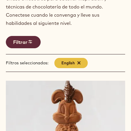
técnicas de chocolatería de todo el mundo.
Conectese cuando le convenga y lleve sus
habilidades al siguiente nivel.
Filtrar
Filtros seleccionados:
English
-
remove
filter
Results
Easter
Creations