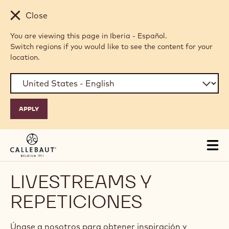
Skip to main content
Close
You are viewing this page in Iberia - Español.
Switch regions if you would like to see the content for your
location.
Tog
mai
nav
LIVESTREAMS Y
REPETICIONES
Únase a nosotros para obtener inspiración y