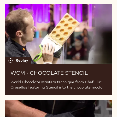
WCM
-
Chocolate
stencil
Replay
WCM - CHOCOLATE STENCIL
World Chocolate Masters technique from Chef Lluc
Crusellas featuring Stencil into the chocolate mould
WCM
-
Iced