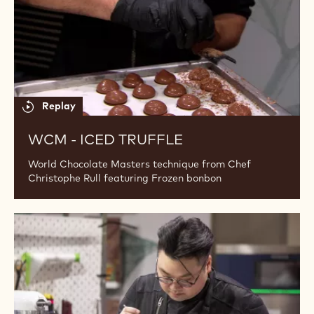
truffle
Replay
WCM - ICED TRUFFLE
World Chocolate Masters technique from Chef
Christophe Rull featuring Frozen bonbon
WCM
-
Creative
with
moulds