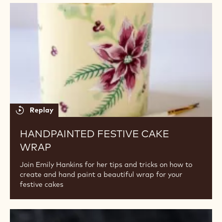
Handpainted
Festive
Cake
Wrap
Replay
HANDPAINTED FESTIVE CAKE
WRAP
Join Emily Hankins for her tips and tricks on how to
create and hand paint a beautiful wrap for your
festive cakes
Halloween