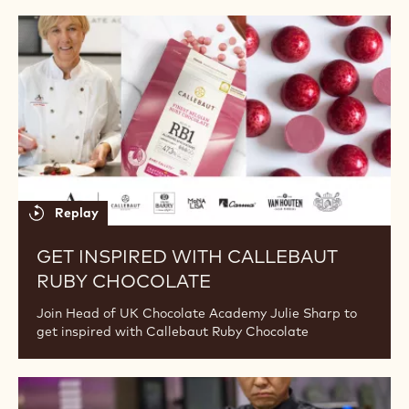
Get
Inspired
with
Callebaut
Ruby
Chocolate
Replay
GET INSPIRED WITH CALLEBAUT
RUBY CHOCOLATE
Join Head of UK Chocolate Academy Julie Sharp to
get inspired with Callebaut Ruby Chocolate
WCM