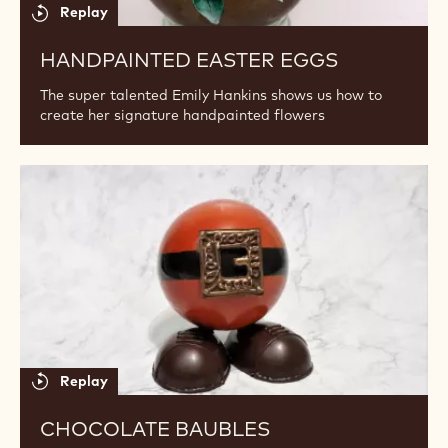
Replay
HANDPAINTED EASTER EGGS
The super talented Emily Hankins shows us how to
create her signature handpainted flowers
Chocolate
Baubles
Replay
CHOCOLATE BAUBLES