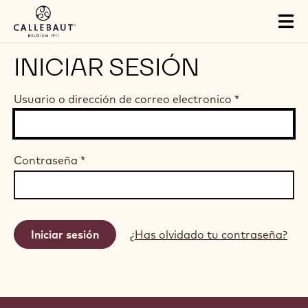
Skip to main content
Tog
mai
nav
INICIAR SESIÓN
Usuario o dirección de correo electronico
*
Contraseña
*
¿Has olvidado tu contraseña?