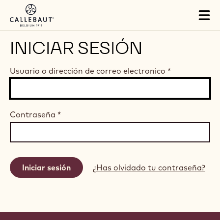
Skip to main content
Tog
mai
nav
INICIAR SESIÓN
Usuario o dirección de correo electronico
*
Contraseña
*
¿Has olvidado tu contraseña?