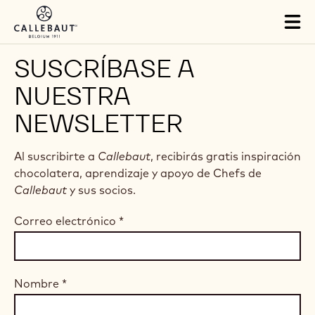
Skip to main content
Tog
mai
nav
SUSCRÍBASE A
NUESTRA
NEWSLETTER
Al suscribirte a
Callebaut
, recibirás gratis inspiración
chocolatera, aprendizaje y apoyo de Chefs de
Callebaut
y sus socios.
Correo electrónico
*
Nombre
*