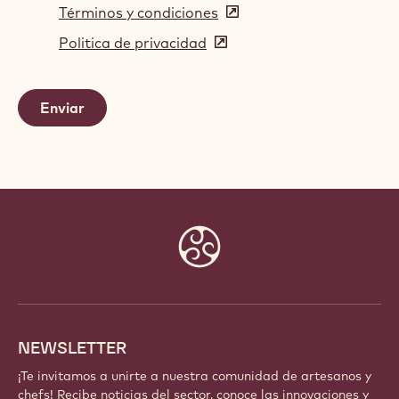
Términos y condiciones
(opens
in
Politica de privacidad
(opens
a
in
new
a
window)
new
window)
Website
info
NEWSLETTER
¡Te invitamos a unirte a nuestra comunidad de artesanos y
chefs! Recibe noticias del sector, conoce las innovaciones y