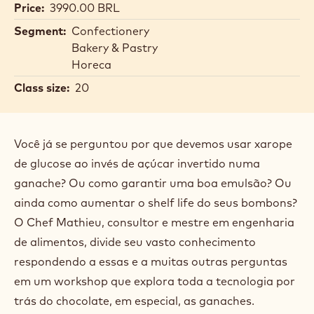
Mathieu
Mathieu Barriquault
Intermediate
Barriquault
Location:
Brasil, São Paulo
Date:
02 Sep 2025 - 05 Sep 2025
Duration:
4 days
Primary course language:
English
Secondary course language:
Portuguese
Price:
3990.00 BRL
Segment:
Confectionery
Bakery & Pastry
Horeca
Class size:
20