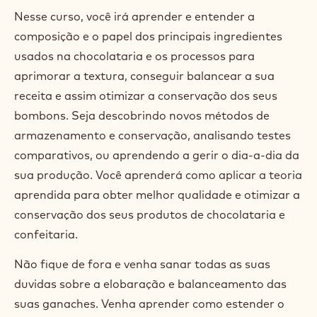
Você já se perguntou por que devemos usar xarope
de glucose ao invés de açúcar invertido numa
ganache? Ou como garantir uma boa emulsão? Ou
ainda como aumentar o shelf life do seus bombons?
O Chef Mathieu, consultor e mestre em engenharia
de alimentos, divide seu vasto conhecimento
respondendo a essas e a muitas outras perguntas
em um workshop que explora toda a tecnologia por
trás do chocolate, em especial, as ganaches.
Nesse curso, você irá aprender e entender a
composição e o papel dos principais ingredientes
usados na chocolataria e os processos para
aprimorar a textura, conseguir balancear a sua
receita e assim otimizar a conservação dos seus
bombons. Seja descobrindo novos métodos de
armazenamento e conservação, analisando testes