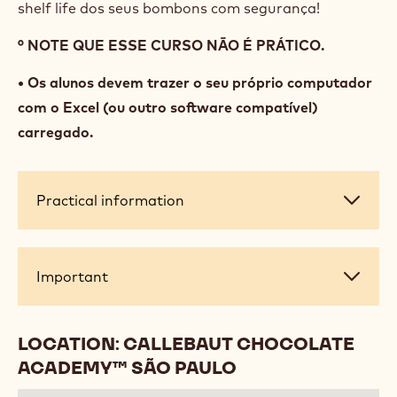
comparativos, ou aprendendo a gerir o dia-a-dia da
sua produção. Você aprenderá como aplicar a teoria
aprendida para obter melhor qualidade e otimizar a
conservação dos seus produtos de chocolataria e
confeitaria.
Não fique de fora e venha sanar todas as suas
duvidas sobre a elobaração e balanceamento das
suas ganaches. Venha aprender como estender o
shelf life dos seus bombons com segurança!
° NOTE QUE ESSE CURSO NÃO É PRÁTICO.
• Os alunos devem trazer o seu próprio computador
com o Excel (ou outro software compatível)
carregado.