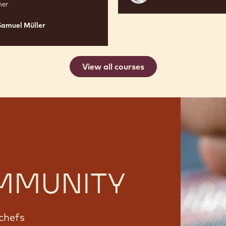
Buss
ner
Samuel Müller
View all courses
MMUNITY
chefs