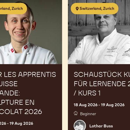
Schaustück
rland, Zurich
Switzerland, Zurich
Kurs
für
Lernende
2026
/
Kurs
1
 LES APPRENTIS
SCHAUSTÜCK K
UISSE
FÜR LERNENDE 
ANDE:
/ KURS 1
PTURE EN
18 Aug 2026 - 19 Aug 2026
COLAT 2026
Beginner
026 - 19 Aug 2026
Lothar
Lothar Buss