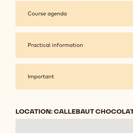
Course
Course agenda
agenda
Practical
Practical information
information
Important
Important
LOCATION: CALLEBAUT CHOCOLA