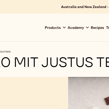
Australia and New Zealand -
Main
Products
Academy
Recipes
T
navigation
Callebaut
Courses
0 MIT JUSTUS 