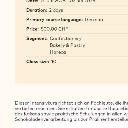
Date:
01 Jul 2025 - 02 Jul 2025
Duration:
2 days
Primary course language:
German
Price:
500.00 CHF
Segment:
Confectionery
Bakery & Pastry
Horeca
Class size:
10
Dieser Intensivkurs richtet sich an Fachleute, die 
vertiefen möchten. Sie erhalten fundierte theoret
des Kakaos sowie praktische Schulungen in allen w
Schokoladenverarbeitung bis zur Pralinenherstellu