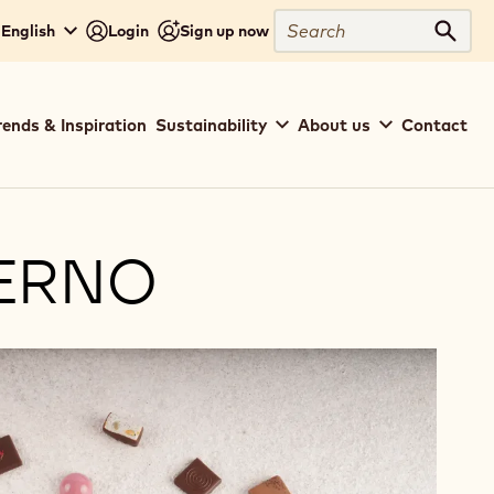
Search
 English
Login
Sign up now
Sear
rends & Inspiration
Sustainability
About us
Contact
TERNO