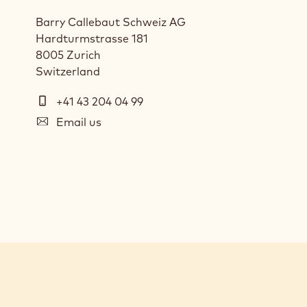
Barry Callebaut Schweiz AG
Hardturmstrasse 181
8005
Zurich
Switzerland
Telephone
+41 43 204 04 99
E-
Email us
mail
Social
media