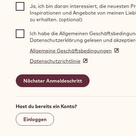
Ja, ich bin daran interessiert, die neuesten P
Inspirationen und Angebote von meinen Lie
zu erhalten. (optional)
Ich habe die Allgemeinen Geschäftsbedingun
Datenschutzerklärung gelesen und akzeptier
Allgemeine Geschäftsbedingungen
(opens
in
Datenschutzrichtlinie
(opens
a
in
new
a
window)
new
window)
Hast du bereits ein Konto?
Einloggen