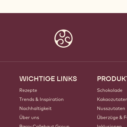
WICHTIGE LINKS
PRODUK
Footer
Callebaut
Rezepte
Schokolade
Trends & Inspiration
Kakaozutate
Nachhaltigkeit
Nusszutaten
Über uns
Überzüge & F
Barry Callebaut Group
Inklusionen