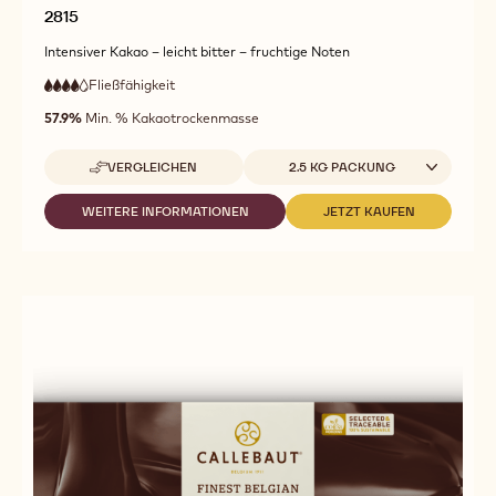
2815
Intensiver Kakao – leicht bitter – fruchtige Noten
Fließfähigkeit
:
4
4
hohe
out
57.9%
Min. % Kakaotrockenmasse
Fließfähigkeit
of
5
Verfügbare Verpackungsgrößen
VERGLEICHEN
2.5 KG PACKUNG
-
2815
WEITERE INFORMATIONEN
JETZT KAUFEN
-
-
2815
2815