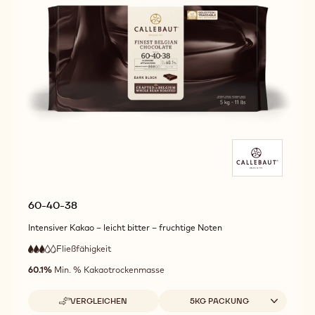
60-40-38
Intensiver Kakao – leicht bitter – fruchtige Noten
Fließfähigkeit
:
3
3
mittlere
out
60.1%
Min. % Kakaotrockenmasse
Fließfähigkeit
of
5
Verfügbare Verpackungsgrößen
VERGLEICHEN
5KG PACKUNG
-