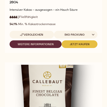
2804
Intensiver Kakao – ausgewogen – ein Hauch Säure
Fließfähigkeit
:
4
4
hohe
out
54.1%
Min. % Kakaotrockenmasse
Fließfähigkeit
of
5
Verfügbare Verpackungsgrößen
VERGLEICHEN
5KG PACKUNG
-
2804
WEITERE INFORMATIONEN
JETZT KAUFEN
-
-
2804
2804