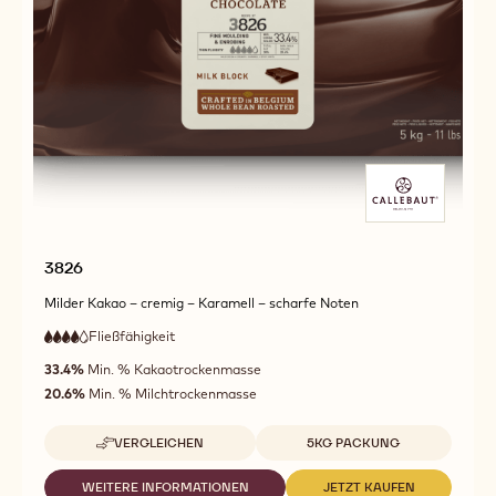
3826
Milder Kakao – cremig – Karamell – scharfe Noten
Fließfähigkeit
:
4
4
hohe
out
33.4%
Min. % Kakaotrockenmasse
Fließfähigkeit
of
20.6%
Min. % Milchtrockenmasse
5
Verfügbare Verpackungsgrößen
VERGLEICHEN
5KG PACKUNG
-
3826
WEITERE INFORMATIONEN
JETZT KAUFEN
-
-