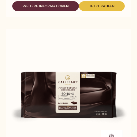
60-
40-
WEITERE INFORMATIONEN
JETZT KAUFEN
-
-
38
60-
60-
40-
40-
38
38