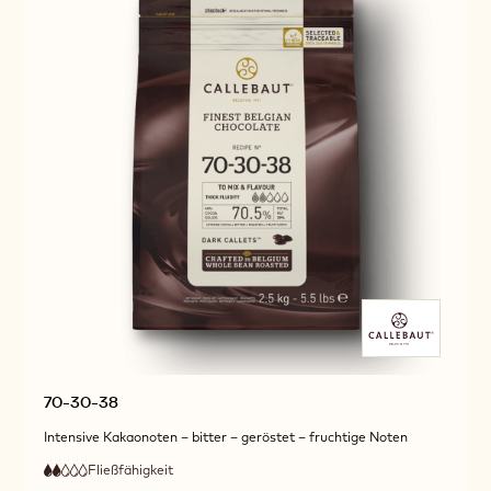
70-30-38
Intensive Kakaonoten – bitter – geröstet – fruchtige Noten
Fließfähigkeit
:
2
2
niedrige