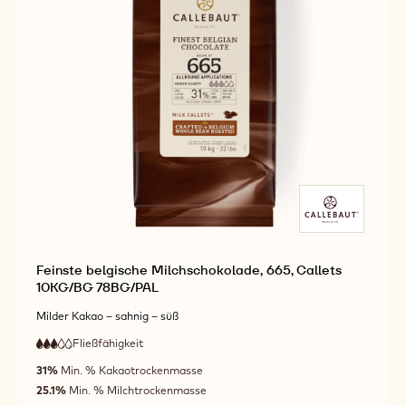
Feinste belgische Milchschokolade, 665, Callets
10KG/BG 78BG/PAL
Milder Kakao – sahnig – süß
Fließfähigkeit
:
3
3
mittlere
out
31%
Min. % Kakaotrockenmasse
Fließfähigkeit
of
25.1%
Min. % Milchtrockenmasse
5