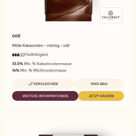
668
Milde Kakaonoten – milchig – süß
Fließfähigkeit
:
3
3
mittlere
out
33.5%
Min. % Kakaotrockenmasse
Fließfähigkeit
of
14%
Min. % Milchtrockenmasse
5
Verfügbare Verpackungsgrößen
VERGLEICHEN
10KG BAG
-
668
WEITERE INFORMATIONEN
JETZT KAUFEN
-
-
668
668