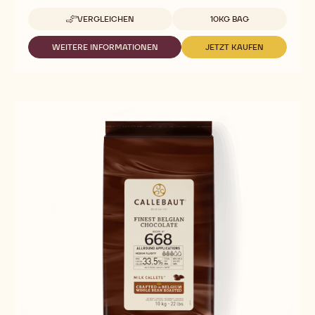
Verfügbare Verpackungsgrößen
VERGLEICHEN
10KG BAG
-
FEINSTE
BELGISCHE
WEITERE INFORMATIONEN
JETZT KAUFEN
-
-
MILCHSCHOKOLADE,
FEINSTE
FEINSTE
665,
BELGISCHE
BELGISCHE
CALLETS
MILCHSCHOKOLADE,
MILCHSCHOKOLADE
10KG/BG
665,
665,
78BG/PAL
CALLETS
CALLETS
10KG/BG
10KG/BG
78BG/PAL
78BG/PAL