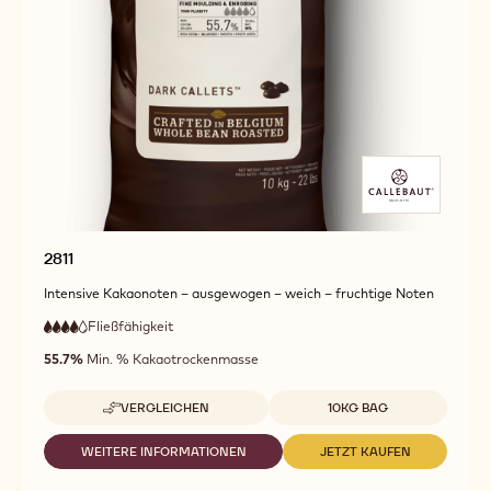
2811
Intensive Kakaonoten – ausgewogen – weich – fruchtige Noten
Fließfähigkeit
:
4
4
hohe
out
55.7%
Min. % Kakaotrockenmasse
Fließfähigkeit
of
5
Verfügbare Verpackungsgrößen
VERGLEICHEN
10KG BAG
-
2811
WEITERE INFORMATIONEN
JETZT KAUFEN
-
-
2811
2811