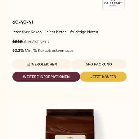
60-40-41
Intensiver Kakao – leicht bitter – fruchtige Noten
Fließfähigkeit
:
4
4
hohe
out
60.3%
Min. % Kakaotrockenmasse
Fließfähigkeit
of
5
Verfügbare Verpackungsgrößen
VERGLEICHEN
5KG PACKUNG
-
60-
40-
WEITERE INFORMATIONEN
JETZT KAUFEN
-
-
41
60-
60-
40-
40-
41
41