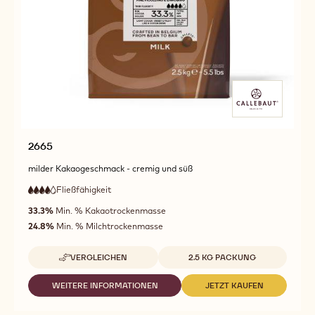
2665
milder Kakaogeschmack - cremig und süß
Fließfähigkeit
:
4
4
hohe
out
33.3%
Min. % Kakaotrockenmasse
Fließfähigkeit
of
24.8%
Min. % Milchtrockenmasse
5
Verfügbare Verpackungsgrößen
VERGLEICHEN
2.5 KG PACKUNG
-
2665
WEITERE INFORMATIONEN
JETZT KAUFEN
-
-
2665
2665