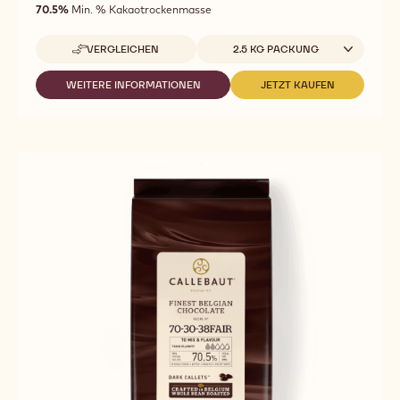
out
70.5%
Min. % Kakaotrockenmasse
Fließfähigkeit
of
5
Verfügbare Verpackungsgrößen
VERGLEICHEN
2.5 KG PACKUNG
-
70-
30-
WEITERE INFORMATIONEN
JETZT KAUFEN
-
-
38
70-
70-
30-
30-
38
38