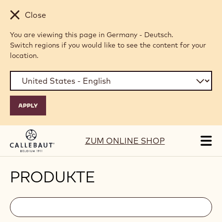
Skip to main content
Close
You are viewing this page in Germany - Deutsch.
Switch regions if you would like to see the content for your
location.
ZUM ONLINE SHOP
Tog
mai
nav
PRODUKTE
Filters
Filters:
Suche
search