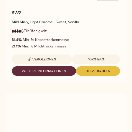
3W2
Mild Milky, Light Caramel, Sweet, Vanilla
Fließfähigkeit
:
4
4
hohe
out
31.4%
Min. % Kakaotrockenmasse
Fließfähigkeit
of
21.1%
Min. % Milchtrockenmasse
5
Verfügbare Verpackungsgrößen
VERGLEICHEN
10KG BAG
-
3W2
WEITERE INFORMATIONEN
JETZT KAUFEN
-
-
3W2
3W2