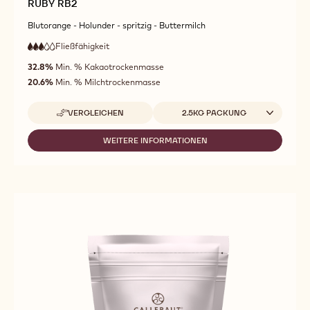
RUBY RB2
Blutorange - Holunder - spritzig - Buttermilch
Fließfähigkeit
:
3
3
mittlere
out
32.8%
Min. % Kakaotrockenmasse
Fließfähigkeit
of
20.6%
Min. % Milchtrockenmasse
5
Verfügbare Verpackungsgrößen
VERGLEICHEN
2.5KG PACKUNG
-
RUBY
RB2
WEITERE INFORMATIONEN
-
RUBY
RB2