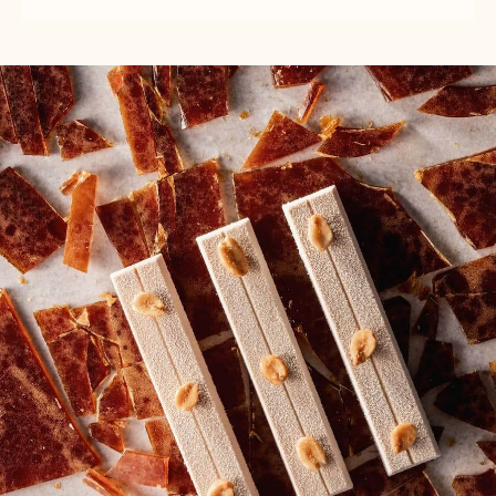
CALLEBAUT
RUBY
SELECTION
CHOCOLATE
-
CRISPEARLS
RUBY
-
CHOCOLATE
800G
CRISPEARLS
-
800G