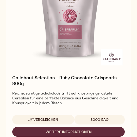
Callebaut Selection - Ruby Chocolate Crispearls -
800g
Reiche, samtige Schokolade trifft auf knusprige geröstete
Cerealien für eine perfekte Balance aus Geschmeidigkeit und
Knusprigkeit in jedem Bissen.
Verfügbare Verpackungsgrößen
VERGLEICHEN
800G BAG
-
CALLEBAUT
SELECTION
WEITERE INFORMATIONEN
-
-