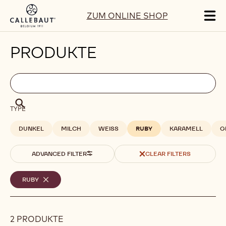
Skip to main content
ZUM ONLINE SHOP
Tog
mai
nav
PRODUKTE
Filters
Filters:
Suche
search
Suche
TYPE
DUNKEL
MILCH
WEISS
RUBY
KARAMELL
G
ADVANCED FILTER
CLEAR FILTERS
Ausgewählte
RUBY
-
REMOVE
Filter
FILTER
2 PRODUKTE