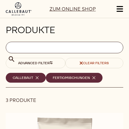
Skip to main content
ZUM ONLINE SHOP
Tog
mai
nav
PRODUKTE
Filters
Filters:
Suche
search
Suche
ADVANCED FILTER
CLEAR FILTERS
Ausgewählte
CALLEBAUT
-
FERTIGMISCHUNGEN
-
REMOVE
REMOVE
Filter
FILTER
FILTER
3 PRODUKTE
Results