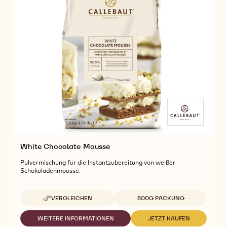
White Chocolate Mousse
Pulvermischung für die Instantzubereitung von weißer
Schokoladenmousse.
Verfügbare Verpackungsgrößen
VERGLEICHEN
800G PACKUNG
-
WHITE
CHOCOLATE
WEITERE INFORMATIONEN
JETZT KAUFEN
-
-
MOUSSE