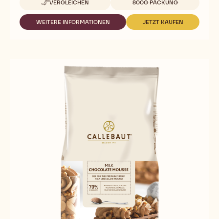
VERGLEICHEN
800G PACKUNG
-
DARK
CHOCOLATE
WEITERE INFORMATIONEN
JETZT KAUFEN
-
-
MOUSSE
DARK
DARK
CHOCOLATE
CHOCOLATE
MOUSSE
MOUSSE