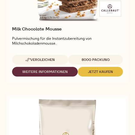
Milk Chocolate Mousse
Pulvermischung für die Instantzubereitung von
Milchschokoladenmousse.
Verfügbare Verpackungsgrößen
VERGLEICHEN
800G PACKUNG
-
MILK
CHOCOLATE
WEITERE INFORMATIONEN
JETZT KAUFEN
-
-
MOUSSE
MILK
MILK
CHOCOLATE
CHOCOLATE
MOUSSE
MOUSSE