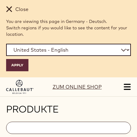
Skip to main content
Close
You are viewing this page in Germany - Deutsch.
Switch regions if you would like to see the content for your
location.
ZUM ONLINE SHOP
Tog
mai
nav
PRODUKTE
Filters
Filters:
Suche
search