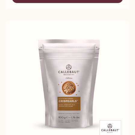
-
-
CALLEBAUT
DARK
SELECTION
CHOCOLATE
-
CRISPEARLS
DARK
-
CHOCOLATE
800G
CRISPEARLS
-
800G