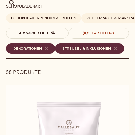
Suche
SCHOKOLADENART
SCHOKOLADENPENCILS & -ROLLEN
ZUCKERPASTE & MARZIP
ADVANCED FILTER
CLEAR FILTERS
Ausgewählte
DEKORATIONEN
-
STREUSEL & INKLUSIONEN
-
REMOVE
REMOVE
Filter
FILTER
FILTER
58 PRODUKTE
Results