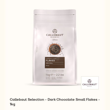
2.5KG
ROCKS
-
2.5KG
Callebaut Selection - Dark Chocolate Small Flakes -
1kg