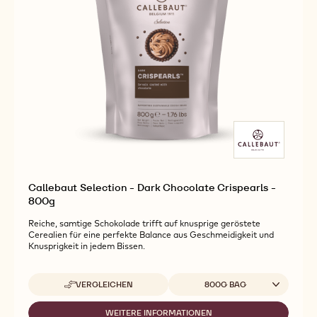
Callebaut Selection - Dark Chocolate Crispearls -
800g
Reiche, samtige Schokolade trifft auf knusprige geröstete
Cerealien für eine perfekte Balance aus Geschmeidigkeit und
Knusprigkeit in jedem Bissen.
Verfügbare Verpackungsgrößen
VERGLEICHEN
800G BAG
-
CALLEBAUT
SELECTION
WEITERE INFORMATIONEN