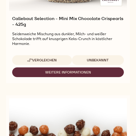
Callebaut Selection - Mini Mix Chocolate Crispearls
- 425g
Seidenweiche Mischung aus dunkler, Milch- und weißer
Schokolade trifft auf knusprigen Keks-Crunch in köstlicher
Harmonie.
Verfügbare Verpackungsgrößen
VERGLEICHEN
UNBEKANNT
-
CALLEBAUT
SELECTION
WEITERE INFORMATIONEN
-
-
CALLEBAUT
MINI
SELECTION
MIX
-
CHOCOLATE
MINI
CRISPEARLS
MIX
-
CHOCOLATE
425G
CRISPEARLS
-
425G