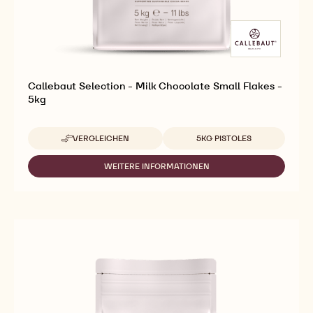
Callebaut Selection - Milk Chocolate Small Flakes -
5kg
Verfügbare Verpackungsgrößen
VERGLEICHEN
5KG PISTOLES
-
CALLEBAUT
SELECTION
WEITERE INFORMATIONEN
-
-
CALLEBAUT
MILK
SELECTION
CHOCOLATE
-
SMALL
MILK
FLAKES
CHOCOLATE
-
SMALL
5KG
FLAKES
-
5KG