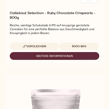
Callebaut Selection - Ruby Chocolate Crispearls -
800g
Reiche, samtige Schokolade trifft auf knusprige geröstete
Cerealien für eine perfekte Balance aus Geschmeidigkeit und
Knusprigkeit in jedem Bissen.
Verfügbare Verpackungsgrößen
VERGLEICHEN
800G BAG
-
CALLEBAUT
SELECTION
WEITERE INFORMATIONEN
-
-
CALLEBAUT
RUBY
SELECTION
CHOCOLATE
-
CRISPEARLS
RUBY
-
CHOCOLATE
800G
CRISPEARLS
-
800G