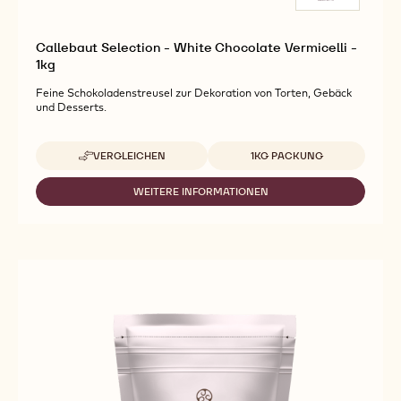
Callebaut Selection - White Chocolate Vermicelli -
1kg
Feine Schokoladenstreusel zur Dekoration von Torten, Gebäck
und Desserts.
Verfügbare Verpackungsgrößen
VERGLEICHEN
1KG PACKUNG
-
CALLEBAUT
SELECTION
WEITERE INFORMATIONEN
-
-
CALLEBAUT
WHITE
SELECTION
CHOCOLATE
-
VERMICELLI
WHITE
-
CHOCOLATE
1KG
VERMICELLI
-
1KG