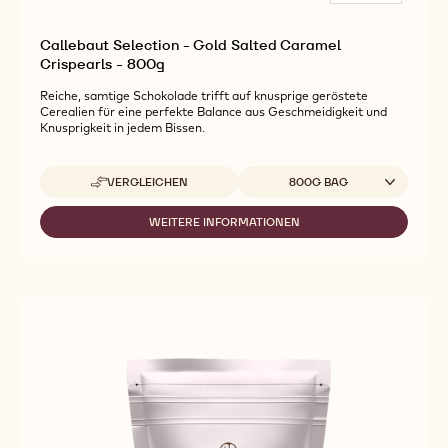
Callebaut Selection - Gold Salted Caramel
Crispearls - 800g
Reiche, samtige Schokolade trifft auf knusprige geröstete
Cerealien für eine perfekte Balance aus Geschmeidigkeit und
Knusprigkeit in jedem Bissen.
Verfügbare Verpackungsgrößen
VERGLEICHEN
800G BAG
-
CALLEBAUT
SELECTION
WEITERE INFORMATIONEN
-
-
CALLEBAUT
GOLD
SELECTION
SALTED
-
CARAMEL
GOLD
CRISPEARLS
SALTED
-
CARAMEL
800G
CRISPEARLS
-
800G