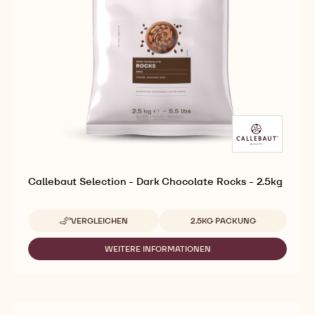
Callebaut Selection - Dark Chocolate Rocks - 2.5kg
Verfügbare Verpackungsgrößen
VERGLEICHEN
2.5KG PACKUNG
-
CALLEBAUT
SELECTION
WEITERE INFORMATIONEN
-
-
CALLEBAUT
DARK
SELECTION
CHOCOLATE
-
ROCKS
DARK
-
CHOCOLATE