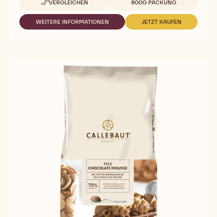
VERGLEICHEN
800G PACKUNG
-
DARK
CHOCOLATE
WEITERE INFORMATIONEN
JETZT KAUFEN
-
-
MOUSSE
DARK
DARK
CHOCOLATE
CHOCOLATE
MOUSSE
MOUSSE