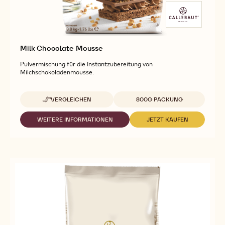
Milk Chocolate Mousse
Pulvermischung für die Instantzubereitung von
Milchschokoladenmousse.
Verfügbare Verpackungsgrößen
VERGLEICHEN
800G PACKUNG
-
MILK
CHOCOLATE
WEITERE INFORMATIONEN
JETZT KAUFEN
-
-
MOUSSE
MILK
MILK
CHOCOLATE
CHOCOLATE
MOUSSE
MOUSSE