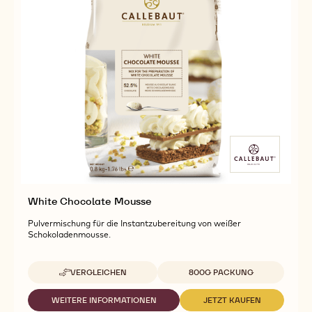
White Chocolate Mousse
Pulvermischung für die Instantzubereitung von weißer
Schokoladenmousse.
Verfügbare Verpackungsgrößen
VERGLEICHEN
800G PACKUNG
-
WHITE
CHOCOLATE
WEITERE INFORMATIONEN
JETZT KAUFEN
-
-
MOUSSE