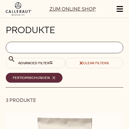
Skip to main content
ZUM ONLINE SHOP
Tog
mai
nav
PRODUKTE
Filters
Filters:
Suche
search
Suche
ADVANCED FILTER
CLEAR FILTERS
Ausgewählte
FERTIGMISCHUNGEN
-
REMOVE
Filter
FILTER
3 PRODUKTE
Results