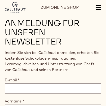
Skip to main content
ZUM ONLINE SHOP
Tog
mai
nav
ANMELDUNG FÜR
UNSEREN
NEWSLETTER
Indem Sie sich bei
Callebaut
anmelden, erhalten Sie
kostenlose Schokoladen-Inspirationen,
Lernmöglichkeiten und Unterstützung von Chefs
von
Callebaut
und seinen Partnern.
E-mail
*
Vorname
*